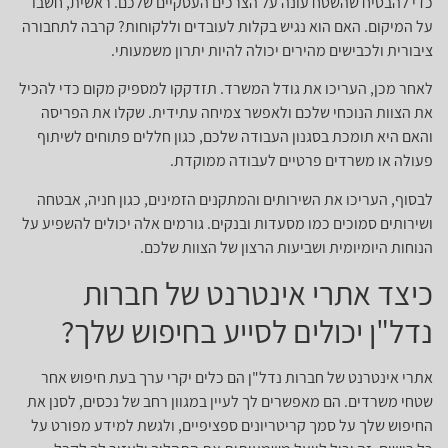
כדי להבטיח שהשטח עונה על הצרכים העסקיים שלכם. ראשית, חשבו
על המיקום. האם הוא נגיש בקלות לעובדים וללקוחות? קרבה לתחבורה
ציבורית ולכבישים מהירים יכולה להיות יתרון משמעותי.
לאחר מכן, העריכו את גודל המשרד. תזדקקו למספיק מקום כדי להכיל
את הצוות הנוכחי שלכם ולאפשר צמיחה עתידית. שקלו את הפריסה
והאם היא תומכת בסגנון העבודה שלכם, כגון חללים פתוחים לשיתוף
פעולה או משרדים פרטיים לעבודה ממוקדת.
לבסוף, העריכו את השירותים והמתקנים הזמינים, כגון חניה, אבטחה
ושירותים סמוכים כמו מסעדות ובנקים. גורמים אלה יכולים להשפיע על
הנוחות היומיומית ושביעות הרצון של הצוות שלכם.
כיצד אתרי אינטרנט של חברות
נדל"ן יכולים לסייע בחיפוש שלך?
אתרי אינטרנט של חברות נדל"ן הם כלים יקרי ערך בעת חיפוש אחר
שטחי משרדים. הם מאפשרים לך לעיין במגוון רחב של נכסים, לסנן את
החיפוש שלך על סמך קריטריונים ספציפיים, ולגשת למידע מפורט על