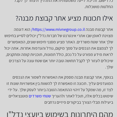
כל רישום. זה יכול לייעל משמעותית את התהליך ולעזור לך לקבל
החלטות מושכלות.
אילו תכונות מציע אתר קבוצת מבנה?
אתר קבוצת מבנה
https://www.mivnegroup.co.il/
הוא דוגמה
מצוינת לאופן שבו אתרי אינטרנט של חברות נדל"ן יכולים לסייע בחיפוש
שלך אחר שטח משרדים. האתר מציע מסנני חיפוש שונים, המאפשרים
לך לצמצם את הנכסים על סמך מיקום, גודל והעדפות אחרות. אתה יכול
לראות מידע מפורט על כל נכס, כולל תמונות, תוכניות קומה ומתקנים,
שיכולים לעזור לך לקבל תחושה טובה יותר אם שטח עונה על הצרכים
שלך.
בנוסף, אתר קבוצת מבנה מספק את האפשרות לשמור את הנכסים
המועדפים עליך. תכונה זו מאפשרת לך להשוות בין אפשרויות שונות זו
לצד זו, מה שמקל על זיהוי ההתאמה הטובה ביותר לעסק שלך. על ידי
שימוש בכלים אלה, תוכל לאתר ולהעריך
שטחי משרדים
פוטנציאליים
ביעילות מבלי הצורך בביקורים פיזיים נרחבים
מהם היתרונות בשימוש ביועצי נדל"ן