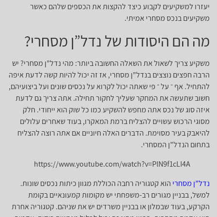
יעזרו למשקיעים לקבוע כיצד להקצות את הכספים שלהם כאשר
משקיעים בנכס מסחרי אמיתי.
מה הם היסודות של נדל”ן מסחרי?
משקיע צריך לשאול את השאלה החשובה ביותר: מהי נדל”ן מסחרי? יש
הרבה חפצים נוצצים בנדל”ן מסחרי, אז זה יכול להיות קשה לדעת איפה
להתחיל. אף ־ על ־ פי שאתה יכול לקרוא על נכסים שונים ועל ביצועיהם,
חשוב שתעשה את המחקר שעליך לחקור תחילה. אתה צריך גם לדעת
איזה סוג של נכס אתה מחפש להשקיע כמו כל שוק הוא ייחודי. חלק
מסוגי הרכוש עשויים להצליח ברמת המאקרו, בעוד שאחרים עלולים
להיאבק בעיר מסוימת. הדברים האלה חיוניים אם אתה רוצה להצליח
בתחום הנדל”ן המסחרי.
https://www.youtube.com/watch?v=PlN9f1cLI4A
נדל”ן מסחרי
הוא קטגוריה רחבה הכוללת מגוון כיתות נכסים שונות.
למשל, בבניין מגורים רב-משפחתי יש מקומות קמעונאיים בקומת
הקרקע, בעוד שבמלון או בבניין משרדים יש את שניהם. קטגוריה אחרת