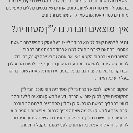
היא אדמה מסחרית. רכוש מסוג זה יכול לכלול מגרשים ריקים, אדמות
בראונפילד ואדמות חקלאיות. סוגים אחרים של נכסים כוללים מאפיינים
מיוחדים כמו תיאטראות, פארקי שעשועים וחניונים.
איך מוצאים חברת נדל”ן מסחרית?
זה יכול להיות קשה למצוא ברוקר לייצג בעל עסק מחפש לחכור שטח
מסחרי. בהתאם לצרכיך תוכל למצוא ברוקר המתמחה בתחום
המשרדים או בתחום הקמעונאי. אם אתה גר בעיירה קטנה, זה יכול
להיות קשה יותר למצוא ברוקר עם הניסיון הנכון. עליך להיות מודע לכך
שברוקרים יכולים לעבוד גם כבעלי בתים, אז תוודא שאתה שוכר ברוקר
בעל ידע על האזור.
המקום הראשון למצוא חברת נדל”ן מסחרית הוא סוכני הנדל”ן
המקומיים שלך לסוכן טוב יש הרבה ידע על השוק והוא יכול לעזור לך
לנווט בתהליך רכישת הנכס. סוכן נדל”ן מסחרי יכול לתת לך תובנה
יקרת ערך על השוק ועל מה שאתה צריך לצפות. אפשרות נוספת היא
פלטפורמות רישום נדל”ן, המכילות מספר גבוה של רשימות וניתנות
לחיפוש. ודא לוודא את כל הנתונים לפני שאתה מקבל החלטה.