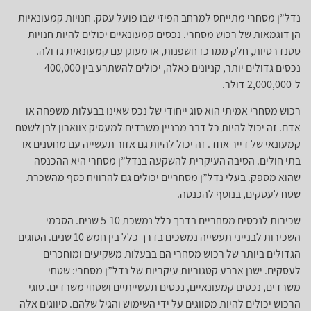
נדל”ן מסחרי מתייחס למרחב הפיזי שבו פועל עסק. חנויות קמעונאיות
הן דוגמאות של רכוש מסחרי. נכסים קמעונאיים יכולים להיות חנויות
סטנדרטיות, חלק ממרכז חשפנות, או מעוגן עם קמעונאית גדולה.
נכסים גדולים יותר, קניונים כאלה, יכולים להשתרע בין 400,000
ל-2,000,000 דולר.
רכוש מסחרי אמיתי הוא סוג ייחודי של נכס שאינו בבעלות משפחה או
אדם. זה יכול להיות כל דבר מבניין משרדים למעסיק צווארון לבן לשטח
קמעונאי של דייר אחד. זה יכול להיות גם אזור תעשייה עם מחסנים או
בתי חולים. הסיבה העיקרית להשקעה בנדל”ן מסחרי היא ההכנסה
שהוא מספק. בעלי נדל”ן מסחריים יכולים גם להרוויח כסף מהשכרת
שטח לעסקים, בנוסף להכנסה.
שכירות לנכסים מסחריים בדרך כלל נמשכת 5-10 שנים. הסכמי
השכירות לבנייני תעשייה נמשכים בדרך כלל בין חמש 10 שנים. הסוגים
הגדולים ביותר של רכוש מסחרי הם בבעלות משקיעים ומוחכרים
לעסקים. ישנן ארבע קטגוריות עיקריות של נדל”ן מסחרי: שטחי
משרדים, נכסים קמעונאיים, נכסים תעשייתיים ושטחי משרדים. סוגי
הרכוש יכולים להיות מסווגים על ידי השימוש והגיל שלהם. סיווגים אלה