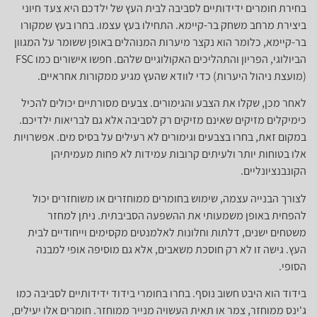
בחירת חומרים ידידותיים לסביבה לבית העץ של ילדכם היא צעד חיוני
ביצירת מרחב משחק בר-קיימא. התחילו בעץ עצמו. בחרו בעץ שמקורו
בר-קיימא, כלומר הוא נקצר מיערות המנוהלים באופן ששומר על המגוון
הביולוגי, הפריון והתהליכים האקולוגיים שלהם. חפשו אישורים כמו FSC
(מועצת ניהול היערות) כדי לוודא שהעץ מגיע ממקורות אחראיים.
לאחר מכן, שקלו את הצבע והגימורים. צבעים מסורתיים יכולים להכיל
כימיקלים מזיקים שאינם מזיקים רק לסביבה אלא גם לבריאות ילדיכם.
במקום זאת, בחרו בצבעים וגימורים לא רעילים על בסיס מים. אפשרויות
אלו בטוחות יותר ולעיתים קרובות עמידות לא פחות מעמיתיהן
הקונבנציונליים.
לצורך הבנייה עצמה, שימוש בחומרים ממוחזרים או משוחזרים יכול
להפחית באופן משמעותי את ההשפעה הסביבתית. ניתן למחזר
משטחים ישנים, דלתות וחלונות לאלמנטים מקסימים וייחודיים לבית
העץ. גישה זו לא רק חוסכת משאבים, אלא גם מוסיפה אופי למבנה
הסופי.
בידוד הוא היבט חשוב נוסף. בחרו בחומרי בידוד ידידותיים לסביבה כמו
ג'ינס ממוחזר, צמר או תאית העשויה מנייר ממוחזר. חומרים אלו יעילים,