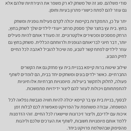
סודי משלהם. סוג זה של משחק לא רק משפר את היצירתיות שלהם אלא
גם עוזר להם לפתח כישורי פתרון בעיות וחוסן.
יתר על כן, התמקדות בקיימות יכולה לקדם פעילות גופנית ומשחק
בחוץ. בית עץ בחצר שלך מספק מרחב ייעודי לילדים שלך לשחק בחוץ,
הרחק ממסכים ומכשירים אלקטרוניים. זה מעודד אותם להיות פעילים
יותר, דבר חיוני לבריאותם הגופנית ולרווחתם הכללית. משחק בחוץ גם
עוזר לילדים לפתח קשר לטבע, מה שיכול להוביל לאהבה לכל החיים
לחיק הטבע.
שילוב שיטות ברות קיימא בבניית בית עץ מחזק גם את הקשרים
החברתיים. כאשר ילדים בונים ומשחקים יחד בבית, הם לומדים לשתף
פעולה, לחלוק ולתקשר ביעילות. מיומנויות חברתיות אלו חיוניות
להתפתחותם ויכולות לעזור להם ליצור ידידויות מתמשכות.
לבסוף, בניית בית עץ בר קיימא יכולה להיות חוויה מגבשת נפלאה לכל
המשפחה. עבודה משותפת על הפרויקט מאפשרת לכם לבלות זמן
איכות עם ילדיכם, וליצור זיכרונות שיישארו לכל החיים. זוהי הזדמנות
ללמד אותם מיומנויות חשובות, לשתף את הערכים שלכם וליהנות
מהסיפוק שבהשלמת פרויקט ביחד.