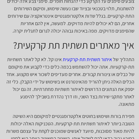
צובעים סימנים על הקרקע כדי להנחות חופרים. סימני צבע אלה יכולים
להשתנות, תלוי בטכנאי ובציוד שבו נעשה שימוש, ומיקום השירותים
התת-קרקעיים. בגלל שדות אלקטרומגנטיים אינטראקציה עם שירותים
אחרים, הם לא יכולים להיות מדויקים. למעשה, אין להם אחריות
שהסימנים מדויקים. מפה באיכות גבוהה יכולה לגרום לתגלית יקרה.
איך מאתרים תשתית תת קרקעית?
התהליך של
איתור תשתית תת-קרקעית
אינו קל. לא קל לאתר תשתיות
תת-קרקעיות. אתה יכול להשתמש בכמה כלים כדי לקבוע את מיקומם
של כבלים או צינורות קבורים. אחרים מעדיפים לשכור איש מקצוע. אחד
הכלים האלה ניתן להוריד מהאינטרנט או בשימוש על ידי הקבלן. כלי זה
יספק את הנתונים הדרושים לאיתור תשתיות מחתרתיות. זה גם יכול
לאתר מתקני שירות בצד השני, וזו דרך נהדרת בשבילך להימנע
מתאונה.
חפירת בורות ושימוש בחוטים אלקטרומגנטיים למיקומם היא השיטה
הטובה ביותר לאיתור תשתיות תת-קרקעיות. הטכניקות האלה יכולות
להיות מאוד מסוכנות, מיועד לאנשים שמוכנים לקחת על עצמם משרות
בסיכון גבוה כדאי להם לשקול אותן. השיטה הפשוטה ביותר היא לסמן