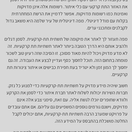
את האזור התת קרקעי עם כלי איתור. רשומות אלה אינן מדויקות
ואמינות כמו רשומות מדויקות. אפשר לדמיין את הרשת המחתרתית
בקלות עם מודל דיגיטלי. מפה דיגיטלית של עיר שלמה היא משאב גדול
לקבלנים ומתכנני ערים.
מפה תעזור לך לאתר את מיקומה של תשתית תת-קרקעית. לסמן דגלים
ולהציב אותם היא הדרך הטובה ביותר לאתר תשתיות תת קרקעיות. זה
לא מדע מדויק ויכול להיות מאוד מסוכן. זו הסיבה שזה רעיון טוב לשכור
מומחה בתחום הזה. תוכל לחסוך כסף ועדיין לבצע את העבודה. זה גם
יחסוך לך המון זמן ולא יטריד בעת חפירת כבישים או איתור צינורות תת
קרקעיים.
חשוב שיהיה מידע מדויק על תשתיות תת-קרקעיות כדי למנוע כל נזק.
חברות השירות יכולות לשלוח לאתר חברת איתור כדי לסמן את הקרקע
ולוודא שחופרים יוכלו לגשת אליה. עם זאת, סימני צבע אלה אינם
מדויקים, וישנם גורמים נוספים המשפיעים גם עליהם. אם אתם עובדים
על פרויקט שמערב הרבה תשתיות תת-קרקעיות, אתם יכולים לקבל
החלטה מושכלת בהתבסס על המידע הזה.