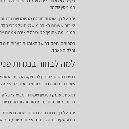
רק יפה אלא גם יציבה ועמידה מבחינה מבנית
המוניטין שלהם.
יתר על כן, אומנות חורגת ממיומנויות טכניו
יצירות שעונות בצורה מושלמת על צרכי הלקוח
המוני, מה שהופך כל יצירה ליצירת אמנות ייח
במהותה, תפקידה של האומנות בעבודות נגרו
והלקוח כאחד.
למה לבחור בנגרות פני
בחירת השותף הנכון לפרויקט הנגרות המותאמ
שעברה מדור לדור, מזרחי ביססה את עצמה כמ
ראשית, עומק הניסיון שמזרחי מביאה לכל פר
נגרות מסורתיות עם מגמות עיצוב מודרניות. 
יתר על כן, נגרות פנים מזרחי שמה דגש חזק
הם עוסקים בתהליך התייעצות מפורט, המבטיח 