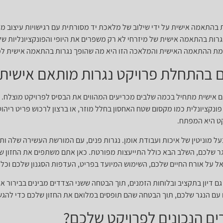
 בהתאמה אישית על ידי שילוב של מלאכת יד מסורתית עם רגישויות עיצוב מ
גרות בהתאמה אישית של מיזרחי לא רק משפרים את היופי והפונקציונליות ש
רמת ההתאמה האישית והמלאכה הזו היא מה שהופך נגרות בהתאמה אישית ל
 בהתחלת פרויקט נגרות מותאם אישית
ישית מתחיל בכמה שלבים מכריעים המהווים את הבסיס לפרויקט מוצלח. השל
פונקציונלית כמו מקסום שטח האחסון בחלל מוזר, או ברצון לרכוש פריט רי
ט היא המפתח.
על מוניטין של איכות ועבודת אומן. נגרות פנים, עם המורשת העשירה שלה ו
ר שלכם, השלב הבא כולל התייעצות מפורטת. כאן אתם משתפים את החזון שלכ
אל על אורח החיים שלכם, השימוש המיועד בפריט, העדפות הסגנון שלכם וכל
 דיון בתקציב ובלוחות הזמנים, תוך הבטחה ששני הצדדים מבינים בבירור את
ם עם הנגר שלכם, תוך הבטחה שהם תופסים במלואם את החזון שלכם כדי להגשי
ים הנכונים לפרויקט שלכם?