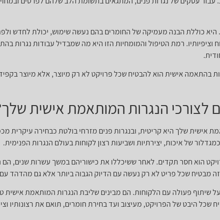
. עבור עסקים של נגרות פנים, המתגאים בתשומת הלב שלהם לפרטים ובמחויב
ת. היא כוללת הבנה מעמיקה של החומרים בהם נעשה שימוש, יכולת לחדש ולפתו
 וציפיותיו. רמת הטיפול והמומחיות הזו היא מה שמבדיל עבודות נגרות בהת
ודית.
ת בהתאמה אישית הוא להבטיח שכל פרויקט לא רק מיוצר, אלא מיוצר בקפיד
ם לצורכי הנגרות המותאמת אישית שלך?
ת אישית שלך היא קריטית, ובנגרות פנים מזרחי בולטת כבחירה עיקרית מכ
גדלור של איכות, יצירתיות ושביעות רצון לקוחות בעולם הנגרות הפנימית.
ויקט הוא חסר תקדים. לאחר ששיכללו את כישוריהם במשך עשרות שנים, הם ני
זה מבטיח שכל פריט לא רק נעשה עם הדיוק הגבוה ביותר אלא גם מהדהד עם ר
 על שיתוף פעולה עם הלקוחות. הם מבינים שליבת הנגרות המותאמת אישית ט
שכל היבט של הפרויקט, מעיצוב ועד בחירת חומרים, תואם את רצונותיו וציפ