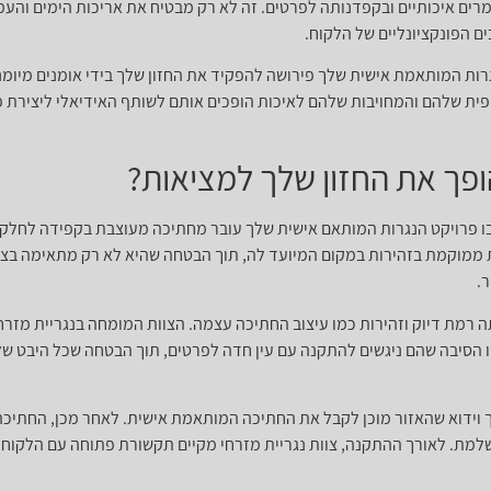
מרים איכותיים ובקפדנותה לפרטים. זה לא רק מבטיח את אריכות הימים והעמ
ים הפונקציונליים של הלקוח.
גרות המותאמת אישית שלך פירושה להפקיד את החזון שלך בידי אומנים מיומנ
פית שלהם והמחויבות שלהם לאיכות הופכים אותם לשותף האידיאלי ליצירת 
פך את החזון שלך למציאות?
ו פרויקט הנגרות המותאם אישית שלך עובר מחתיכה מעוצבת בקפידה לחלק ב
 ממוקמת בזהירות במקום המיועד לה, תוך הבטחה שהיא לא רק מתאימה ב
.
 רמת דיוק וזהירות כמו עיצוב החתיכה עצמה. הצוות המומחה בנגריית מזרח
ו הסיבה שהם ניגשים להתקנה עם עין חדה לפרטים, תוך הבטחה שכל היבט ש
 וידוא שהאזור מוכן לקבל את החתיכה המותאמת אישית. לאחר מכן, החתיכה
מת. לאורך ההתקנה, צוות נגריית מזרחי מקיים תקשורת פתוחה עם הלקוח, 