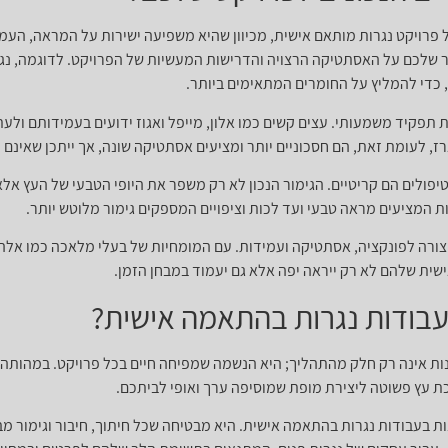
 פרויקט נגרות מותאם אישית, מכיוון שהיא משפיעה ישירות על המראה, העמי
גר שלכם על האסתטיקה הרצויה והדרישות המעשיות של הפרויקט. לדוגמה, נגר
 כדי להמליץ על החומרים המתאימים ביותר.
 תפקיד משמעותי. עצים קשים כמו אלון, מייפל ואגוז ידועים בעמידותם ולע
וארז, לעומת זאת, הם חסכוניים יותר ומציעים אסתטיקה שונה, אך ייתכן שאינם
וטיפולים הם קריטיים. הגימור הנכון לא רק משפר את היופי הטבעי של העץ אלא 
 המציעים מראה טבעי ועד לכות וציפויים המספקים גימור מלוטש יותר.
ן צורה לפונקציה, אסתטיקה ועמידות. עם המומחיות של בעלי מלאכה כמו אלה 
שית שלהם לא רק ייראה יפה אלא גם יעמוד במבחן הזמן.
עבודות נגרות בהתאמה אישית?
ת אינה רק חלק מהתהליך; היא הנשמה שמפיחה חיים בכל פרויקט. במהותה, א
ת עץ פשוטה ליצירת מופת שמוסיפה ערך ואופי לביתכם.
ת בעבודות נגרות בהתאמה אישית. היא מבטיחה שכל חיתוך, חיבור וגימור מב