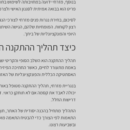
בנוסף, מזרחי ידועה במחויבותה לשימוש בחו
פריט הוא בבואה אמיתית לסגנון האישי ולצרכ
לסיכום, בחירת נגרות פנים מזרחי לצורכי הנ
רצון לקוחות. המומחיות שלהם, הגישה השיתו
היופי והפונקציונליות של ביתך.
כיצד תהליך ההתקנה הו
תהליך ההתקנה הוא השלב הסופי והקריטי שב
באמת מתעורר לחיים, כאשר החתיכה הפיזית
האסתטיקה הכללית והפונקציונליות של האזור
בנגריית מזרחי, תהליך ההתקנה מטופל באותה
יכולה לאבד את קסמה אם לא תותקן כראוי. ז
דרישות החלל.
התהליך מתחיל בהכנה יסודית של האתר, תוך
התאמות לפי הצורך כדי להבטיח התאמה מושל
ובשביעות רצונו.