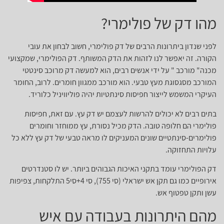
מהו דק של פולימרי?
לפני שנדון ביתרונות הרבים של דק פולימרי, חשוב לבחון את עובי
הקורה. זה יאפשר לנו לזהות את הדק המשותף. דק הפולימרי, שמקצועי
מכנה" מורכב " על ידי אנשים רבים, הוא למעשה דק מרוכב סינטטי
המורכב מסגסוגת מעץ טבעי. הוא מורכב ממגוון חומרים. לרוב, החומר
העיקרי המשמש לייצור חפיסות סינתטיות יהיה פוליוויניל כלוריד.
בתים רבים לא יכולים להרשות לעצמם יש דק עץ. עם זאת, חפיסות
פולימרי הם חלופה טובה. הדק מכיל נסורת, עץ ממוחזר וחומרים
פולימרים-סינתטיים שונים המעניקים לו מראה טבעי של דק עץ ללא כל
עלויות התחזוקה.
דק הפולימרי עומד בתקני האיכות הגבוהים ביותר. יש לו סטנדרטים
אירופיים כמו גם תקן אש ישראלי (סי 755), סי 4+סי5 התלקחות, צפיפות
עשן ותקן טפטוף אש.
מהם היתרונות בעבודה עם איש