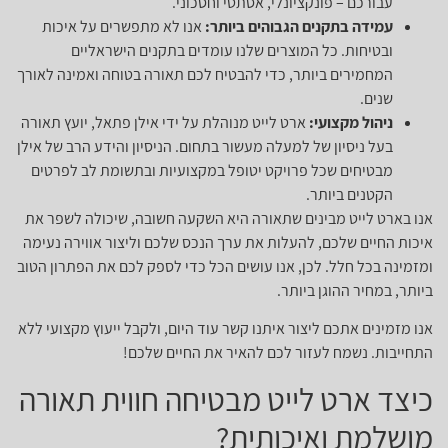
עבורכם – פונקציונלי, אסתטי וחסכוני.
עמידה בתקנים הגבוהים ביותר:
אנו לא מתפשרים על איכות
ובטיחות. כל המוצרים שלנו עומדים בתקנים הישראליים
המחמירים ביותר, כדי להבטיח לכם תאורה בטוחה ואמינה לאורך
שנים.
ניהול מקצועי:
ארט לייט מנוהלת על ידי אילן פתאל, יועץ תאורה
בעל ניסיון של למעלה מעשור בתחום. הניסיון והידע הרב של אילן
מבטיחים שכל פרויקט יטופל במקצועיות ובתשומת לב לפרטים
הקטנים ביותר.
אנו בארט לייט מבינים שתאורה היא השקעה חשובה, שיכולה לשפר את
איכות החיים שלכם, להעלות את ערך הנכס שלכם וליצור אווירה נעימה
ומזמינה בכל חלל. לכן, אנו עושים הכל כדי לספק לכם את הפתרון הטוב
ביותר, במחיר ההוגן ביותר.
אנו מזמינים אתכם ליצור איתנו קשר עוד היום, ולקבל ייעוץ מקצועי ללא
התחייבות. נשמח לעזור לכם להאיר את החיים שלכם!
כיצד ארט לייט מבטיחה חווית תאורה
מושלמת ואיכותית?