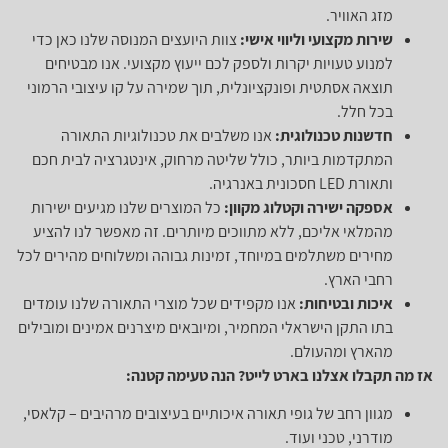
מזג האוויר.
שירות מקצועי וליווי אישי:
צוות היועצים המנוסה שלנו כאן כדי
למנוע טעויות יקרות ולספק לכם ייעוץ מקצועי. אנו מבטיחים
תוצאה אסתטית ופונקציונלית, תוך שמירה על קו עיצובי הרמוני
בכל חלל.
חדשנות טכנולוגית:
אנו משלבים את טכנולוגיות התאורה
המתקדמות ביותר, כולל שליטה מרחוק, אינטגרציה לבית חכם
ותאורת LED חסכונית באנרגיה.
אספקה ישירה וקטלוג מקוון:
כל המוצרים שלנו מגיעים ישירות
מהמלאי אליכם, ללא מתווכים מיותרים. זה מאפשר לנו להציע
מחירים משתלמים במיוחד, זמינות גבוהה ומשלוחים מהירים לכל
רחבי הארץ.
איכות ובטיחות:
אנו מקפידים שכל מוצרי התאורה שלנו עומדים
בתו התקן הישראלי המחמיר, ומיובאים מיצרנים אמינים ומובילים
מהארץ ומהעולם.
אז מה תקבלו אצלנו בארט לייט? הנה טעימה קטנה:
מגוון רחב של גופי תאורה איכותיים בעיצובים מרהיבים – קלאסי,
מודרני, טכני ועוד.